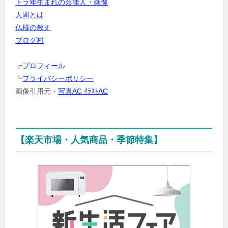
トラ年生まれの芸能人・画像
ャ
人間とは
ン
仏様の教え
ル
ブログ村
を
選
┏
プロフィール
択
┗
プライバシーポリシー
画像引用元・
写真AC ｲﾗｽﾄAC
【楽天市場・人気商品・季節特集】