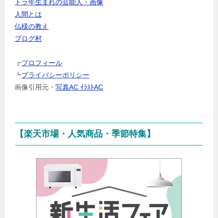
トラ年生まれの芸能人・画像
ャ
人間とは
ン
仏様の教え
ル
ブログ村
を
選
┏
プロフィール
択
┗
プライバシーポリシー
画像引用元・
写真AC ｲﾗｽﾄAC
【楽天市場・人気商品・季節特集】