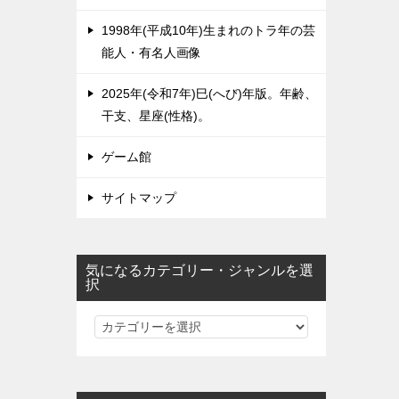
1998年(平成10年)生まれのトラ年の芸
能人・有名人画像
2025年(令和7年)巳(へび)年版。年齢、
干支、星座(性格)。
ゲーム館
サイトマップ
気になるカテゴリー・ジャンルを選
択
気
に
な
る