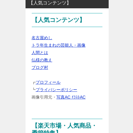
【人気コンテンツ】
カ
テ
【人気コンテンツ】
ゴ
リ
ー・
名古屋めし
ジ
トラ年生まれの芸能人・画像
ャ
人間とは
ン
仏様の教え
ル
ブログ村
を
選
┏
プロフィール
択
┗
プライバシーポリシー
画像引用元・
写真AC ｲﾗｽﾄAC
【楽天市場・人気商品・
季節特集】