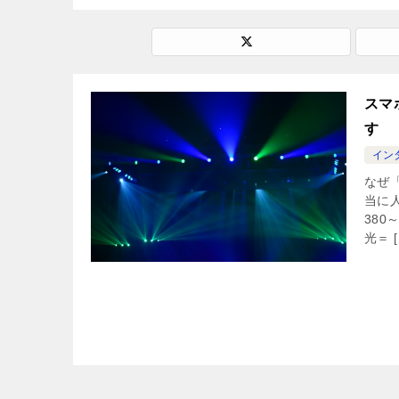
スマ
す
イン
なぜ
当に
38
光＝ [