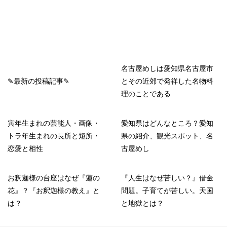
名古屋めしは愛知県名古屋市
✎最新の投稿記事✎
とその近郊で発祥した名物料
理のことである
寅年生まれの芸能人・画像・
愛知県はどんなところ？愛知
トラ年生まれの長所と短所・
県の紹介、観光スポット、名
恋愛と相性
古屋めし
お釈迦様の台座はなぜ『蓮の
『人生はなぜ苦しい？』借金
花』？『お釈迦様の教え』と
問題。子育てが苦しい。天国
は？
と地獄とは？