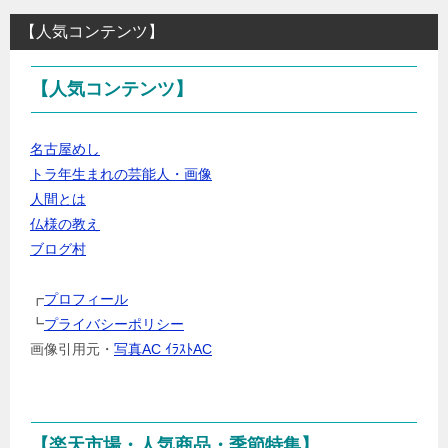
る
【人気コンテンツ】
カ
テ
【人気コンテンツ】
ゴ
リ
ー・
名古屋めし
ジ
トラ年生まれの芸能人・画像
ャ
人間とは
ン
仏様の教え
ル
ブログ村
を
選
┏
プロフィール
択
┗
プライバシーポリシー
画像引用元・
写真AC ｲﾗｽﾄAC
【楽天市場・人気商品・季節特集】