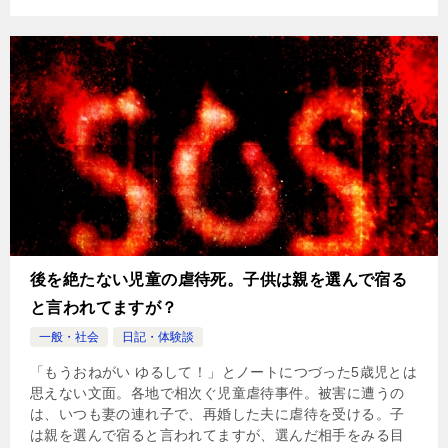
後を絶たない児童の虐待死。子供は親を選んで宿る
と言われてますが？
一般・社会
日記・体験談
「もうおねがい ゆるして！」とノートにつづった5歳児とは
思えない文面。各地で相次ぐ児童虐待事件。被害に遭うの
は、いつも妻の連れ子で、再婚した夫に虐待を受ける。子
は親を選んで宿ると言われてますが、選んだ相手をみる目