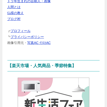
トラ年生まれの芸能人・画像
ャ
人間とは
ン
仏様の教え
ル
ブログ村
を
選
┏
プロフィール
択
┗
プライバシーポリシー
画像引用元・
写真AC ｲﾗｽﾄAC
【楽天市場・人気商品・季節特集】