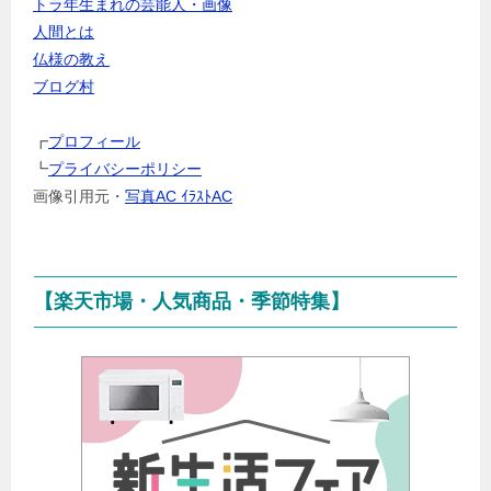
トラ年生まれの芸能人・画像
ャ
人間とは
ン
仏様の教え
ル
ブログ村
を
選
┏
プロフィール
択
┗
プライバシーポリシー
画像引用元・
写真AC ｲﾗｽﾄAC
【楽天市場・人気商品・季節特集】