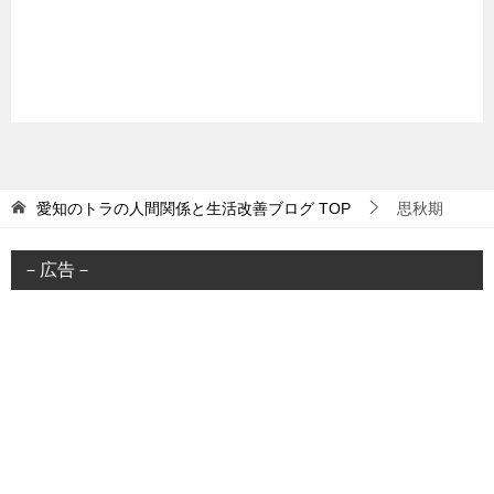
愛知のトラの人間関係と生活改善ブログ
TOP
思秋期
－広告－