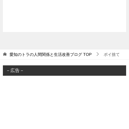
愛知のトラの人間関係と生活改善ブログ
TOP
ポイ捨て
－広告－