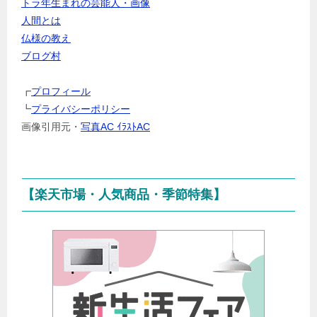
トラ年生まれの芸能人・画像
ャ
人間とは
ン
仏様の教え
ル
ブログ村
を
選
┏
プロフィール
択
┗
プライバシーポリシー
画像引用元・
写真AC ｲﾗｽﾄAC
【楽天市場・人気商品・季節特集】