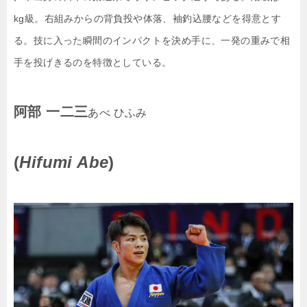
kg級。右組みからの背負投や体落、袖釣込腰などを得意とす
る。技に入った瞬間のインパクトを決め手に、一発の重みで相
手を投げきるのを特徴としている。
阿部 一二三
あべ ひふみ
(
Hifumi Abe
)