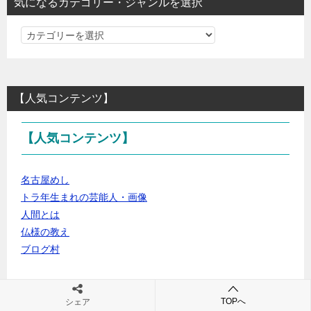
気になるカテゴリー・ジャンルを選択
気
に
な
る
【人気コンテンツ】
カ
テ
【人気コンテンツ】
ゴ
リ
ー・
名古屋めし
ジ
トラ年生まれの芸能人・画像
ャ
人間とは
ン
仏様の教え
ル
ブログ村
を
選
┏
プロフィール
択
┗
プライバシーポリシー
TOPへ
シェア