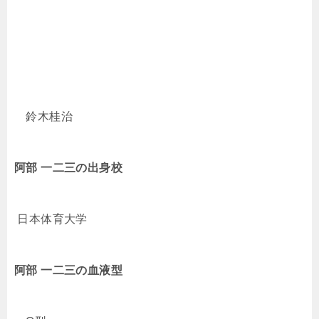
鈴木桂治
阿部 一二三
の出身校
日本体育大学
阿部 一二三
の血液型