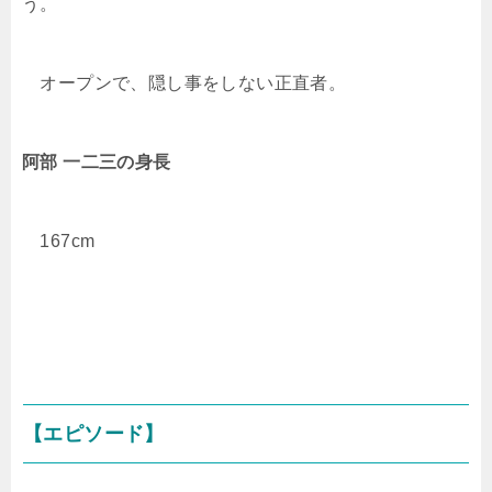
う。
オープンで、隠し事をしない正直者。
阿部 一二三
の
身長
167cm
【エピソード】