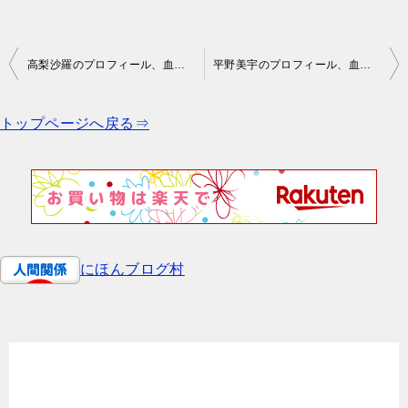
投
高梨沙羅のプロフィール、血液型、星座、干支、好きな食べ物、画像
平野美宇のプロフィール、血液型、星座、干支、好きな食べ物、近況
稿
ナ
トップページへ戻る⇒
ビ
ゲ
ー
シ
ョ
にほんブログ村
ン