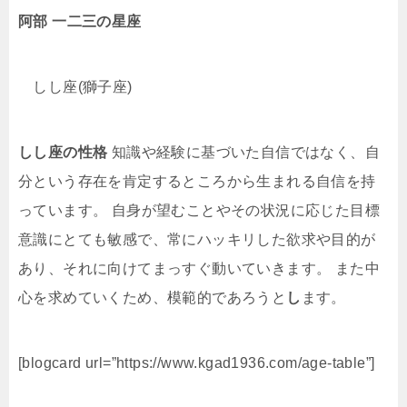
阿部 一二三
の星座
しし座
(
獅子座
)
しし座の性格
知識や経験に基づいた自信ではなく、自
分という存在を肯定するところから生まれる自信を持
っています。 自身が望むことやその状況に応じた目標
意識にとても敏感で、常にハッキリした欲求や目的が
あり、それに向けてまっすぐ動いていきます。 また中
心を求めていくため、模範的であろうと
し
ます。
[blogcard url=”https://www.kgad1936.com/age-table”]