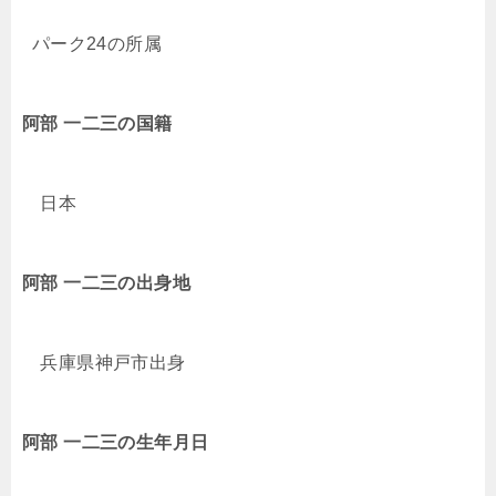
パーク24
の所属
阿部 一二三
の国籍
日本
阿部 一二三
の出身地
兵庫県神戸市
出身
阿部 一二三
の生年月日