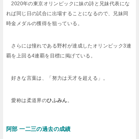
2020年の東京オリンピックに妹の詩と兄妹代表にな
れば同じ日の試合に出場することになるので、兄妹同
時金メダルの獲得を狙っている。
さらには憧れである野村が達成したオリンピック3連
覇を上回る4連覇を目標に掲げている。
好きな言葉は、「努力は天才を超える」
。
愛称は柔道界の
ひふみん
。
阿部 一二三
の
過去の成績