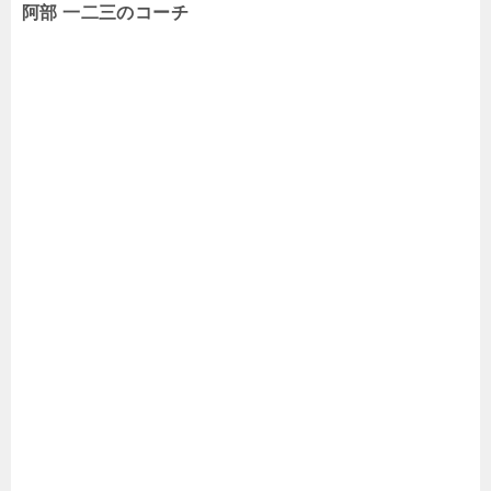
阿部 一二三
のコーチ