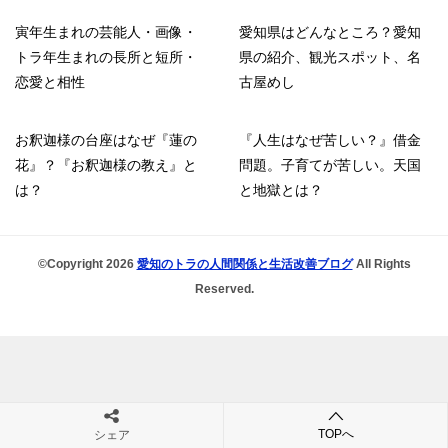
寅年生まれの芸能人・画像・
愛知県はどんなところ？愛知
トラ年生まれの長所と短所・
県の紹介、観光スポット、名
恋愛と相性
古屋めし
お釈迦様の台座はなぜ『蓮の
『人生はなぜ苦しい？』借金
花』？『お釈迦様の教え』と
問題。子育てが苦しい。天国
は？
と地獄とは？
©Copyright 2026
愛知のトラの人間関係と生活改善ブログ
All Rights
Reserved.
TOPへ
シェア