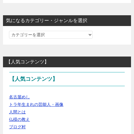
気になるカテゴリー・ジャンルを選択
気
に
な
る
【人気コンテンツ】
カ
テ
【人気コンテンツ】
ゴ
リ
ー・
名古屋めし
ジ
トラ年生まれの芸能人・画像
ャ
人間とは
ン
仏様の教え
ル
ブログ村
を