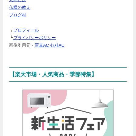
ン
仏様の教え
ル
ブログ村
を
選
┏
プロフィール
択
┗
プライバシーポリシー
画像引用元・
写真AC ｲﾗｽﾄAC
【楽天市場・人気商品・季節特集】