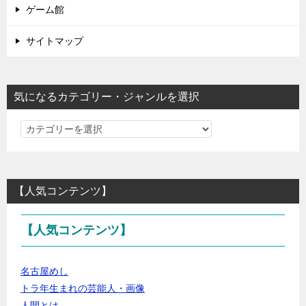
ゲーム館
サイトマップ
気になるカテゴリー・ジャンルを選択
気
に
な
る
【人気コンテンツ】
カ
テ
【人気コンテンツ】
ゴ
リ
ー・
名古屋めし
ジ
トラ年生まれの芸能人・画像
ャ
人間とは