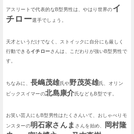
イ
アスリートで代表的なB型男性は、やはり世界の
チロー
選手でしょう。
天才というだけでなく、ストイックに自分にも厳しく
行動できる
イチロー
さんは、こだわりが強いB型男性で
す。
長嶋茂雄
野茂英雄
ちなみに、
氏や
氏、オリン
北島康介
ピックスイマーの
氏などもB型です。
お笑い芸人にもB型男性はたくさんいて、おしゃべりモ
明石家さんま
岡村隆
ンスターの
さんを始め、