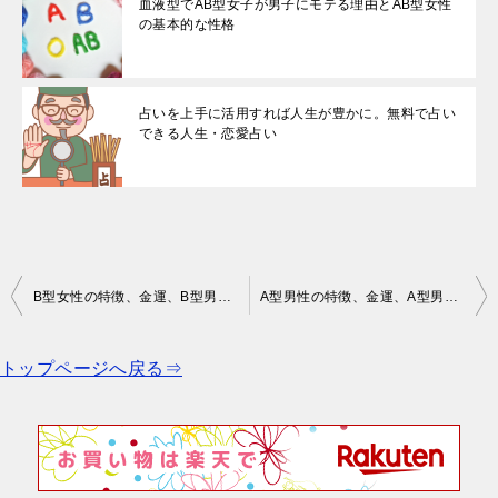
血液型でAB型女子が男子にモテる理由とAB型女性
の基本的な性格
占いを上手に活用すれば人生が豊かに。無料で占い
できる人生・恋愛占い
投
B型女性の特徴、金運、B型男性との相性、アプローチ方法、有名人
A型男性の特徴、金運、A型男性との相性、アプローチ方法、有名人
稿
ナ
トップページへ戻る⇒
ビ
ゲ
ー