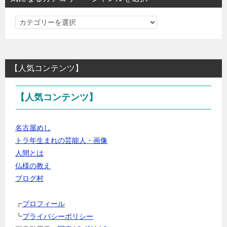
気
に
な
る
【人気コンテンツ】
カ
テ
【人気コンテンツ】
ゴ
リ
ー・
名古屋めし
ジ
トラ年生まれの芸能人・画像
ャ
人間とは
ン
仏様の教え
ル
ブログ村
を
選
┏
プロフィール
択
┗
プライバシーポリシー