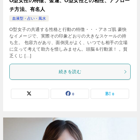
O型女性の特徴、金運、O型女性との相性、アプロー
チ方法、有名人
血液型・占い・風水
O型女子の共通する性格と行動の特徴・・・アネゴ肌 豪快
なイメージで、実際その印象どおりの大きなスケールの持
ち主。 包容力があり、面倒見がよく、いつでも相手の立場
に立って考えて助力を惜しみません。頭脳＆行動派！ 。貧
乏くじ […]
続きを読む
0
0