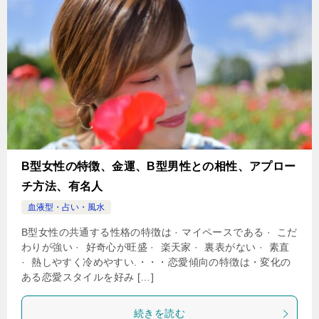
B型女性の特徴、金運、B型男性との相性、アプロー
チ方法、有名人
血液型・占い・風水
B型女性の共通する性格の特徴は · マイペースである · こだ
わりが強い · 好奇心が旺盛 · 楽天家 · 裏表がない · 素直
· 熱しやすく冷めやすい.・・・恋愛傾向の特徴は・変化の
ある恋愛スタイルを好み […]
続きを読む