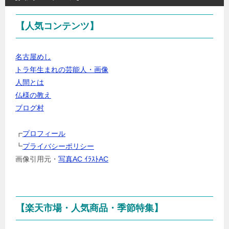
カ
テ
【人気コンテンツ】
ゴ
リ
ー・
名古屋めし
ジ
トラ年生まれの芸能人・画像
ャ
人間とは
ン
仏様の教え
ル
ブログ村
を
選
┏
プロフィール
択
┗
プライバシーポリシー
画像引用元・
写真AC ｲﾗｽﾄAC
【楽天市場・人気商品・季節特集】