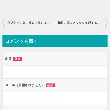
投
再発防止の為に検査入院しました。違和感があれば早めに受診がおススメ
玄関の靴をスッキリ整理すると気持ちが良いです！運気もアップします
稿
ナ
コメントを残す
ビ
ゲ
名前
必須
ー
シ
ョ
ン
メール（公開されません）
必須