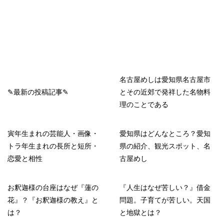
名古屋めしは愛知県名古屋市
✎最新の投稿記事✎
とその近郊で発祥した名物料
理のことである
寅年生まれの芸能人・画像・
愛知県はどんなところ？愛知
トラ年生まれの長所と短所・
県の紹介、観光スポット、名
恋愛と相性
古屋めし
お釈迦様の台座はなぜ『蓮の
『人生はなぜ苦しい？』借金
花』？『お釈迦様の教え』と
問題。子育てが苦しい。天国
は？
と地獄とは？