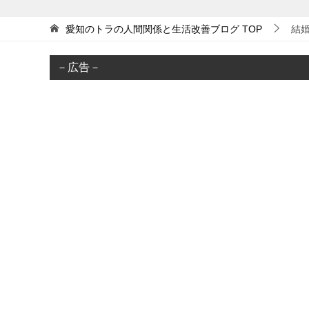
愛知のトラの人間関係と生活改善ブログ
TOP
結
－広告－