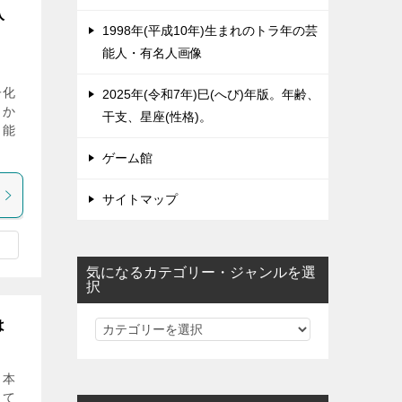
入
1998年(平成10年)生まれのトラ年の芸
能人・有名人画像
子化
2025年(令和7年)巳(へび)年版。年齢、
っか
干支、星座(性格)。
ら能
ゲーム館
サイトマップ
気になるカテゴリー・ジャンルを選
択
は
気
に
な
と本
る
して