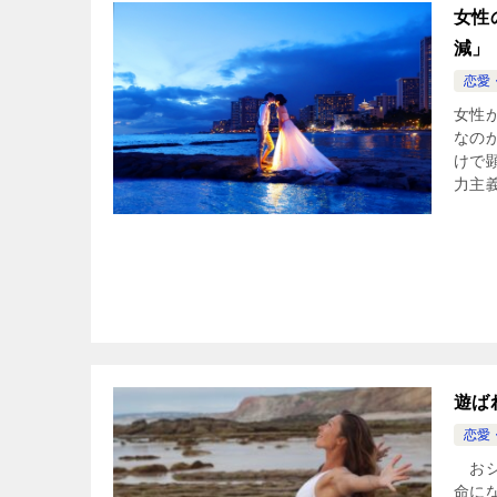
女性
減」
恋愛
女性
なの
けで
力主義
遊ば
恋愛
おシ
命に