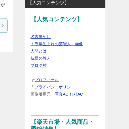
【人気コンテンツ】
題が
カ
テ
【人気コンテンツ】
ゴ
リ
ー・
名古屋めし
ジ
トラ年生まれの芸能人・画像
ャ
人間とは
ン
仏様の教え
ル
ブログ村
を
選
┏
プロフィール
択
┗
プライバシーポリシー
画像引用元・
写真AC ｲﾗｽﾄAC
【楽天市場・人気商品・
季節特集】