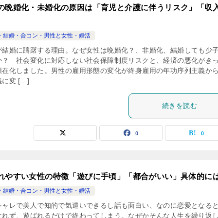
の晩婚化・未婚化の原因は「育児と介護に伴うリスク」「収
・結婚・合コン・男性と女性・婚活
が結婚に躊躇する理由。なぜ女性は晩婚化？、非婚化、結婚しても少
か？ 社会変化に対応しない社会保障制度リスクと、経済の悪化がき
顕在化しました。男性の雇用形態の変化が終身雇用の年功序列主義か
に変 […]
続きを読む
0
0
れやすい女性の特徴「遊びに手頃」「都合がいい」具体的に
・結婚・合コン・男性と女性・婚活
ャレで美人で知的で気遣いできるし話も面白い、なのに恋愛となる
なれず、遊ばれるだけで終わってしまう。なぜかそんな人生を繰り返