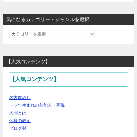
気になるカテゴリー・ジャンルを選択
気
に
な
る
【人気コンテンツ】
カ
テ
【人気コンテンツ】
ゴ
リ
ー・
名古屋めし
ジ
トラ年生まれの芸能人・画像
ャ
人間とは
ン
仏様の教え
ル
ブログ村
を