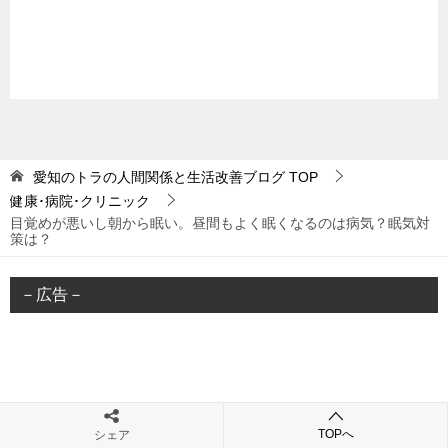
愛知のトラの人間関係と生活改善ブログ
TOP
健康･病院･クリニック
目覚めが悪いし朝から眠い。昼間もよく眠くなるのは病気？眠気対
策は？
－広告－
TOPへ
シェア