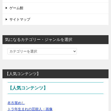
ゲーム館
サイトマップ
気になるカテゴリー・ジャンルを選択
気
に
な
る
【人気コンテンツ】
カ
テ
【人気コンテンツ】
ゴ
リ
ー・
名古屋めし
ジ
トラ年生まれの芸能人・画像