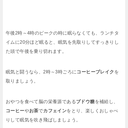
午後2時～4時のピークの時に眠らなくても、ランチタ
イムに20分ほど眠ると、眠気を先取りしてすっきりし
た頭で午後を乗り切れます。
眠気と闘うなら、2時～3時ごろに
コーヒーブレイク
を
取りましょう。
おやつを食べて脳の栄養源である
ブドウ糖
を補給し、
コーヒー
や
お茶
で
カフェイン
をとり、楽しくおしゃべ
りして眠気を吹き飛ばしましょう。