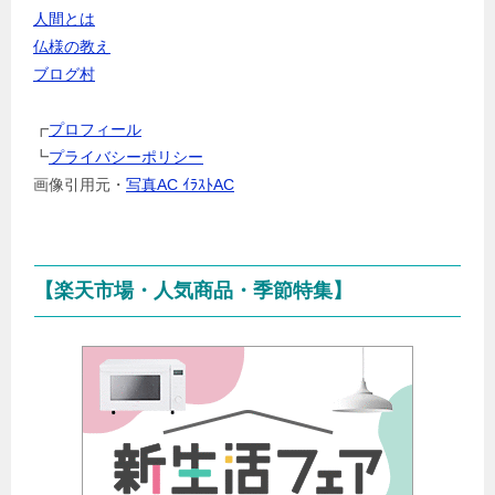
ャ
人間とは
ン
仏様の教え
ル
ブログ村
を
選
┏
プロフィール
択
┗
プライバシーポリシー
画像引用元・
写真AC ｲﾗｽﾄAC
【楽天市場・人気商品・季節特集】