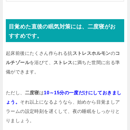
目覚めた直後の
眠気対策
には、
二度寝
がお
すすめです。
起床前後にたくさん作られる抗
ストレスホルモン
の
コ
ルチゾール
を浴びて、
ストレス
に満ちた世間に出る準
備ができます。
ただし、
二度寝
は
10～15分の一度だけにしておきまし
ょう。
それ以上になるようなら、始めから目覚ましア
ラームの設定時刻を遅くして、夜の睡眠をしっかりと
りましょう。