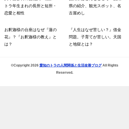
トラ年生まれの長所と短所・
県の紹介、観光スポット、名
恋愛と相性
古屋めし
お釈迦様の台座はなぜ『蓮の
『人生はなぜ苦しい？』借金
花』？『お釈迦様の教え』と
問題。子育てが苦しい。天国
は？
と地獄とは？
©Copyright 2026
愛知のトラの人間関係と生活改善ブログ
All Rights
Reserved.