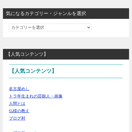
気になるカテゴリー・ジャンルを選択
気
に
な
る
【人気コンテンツ】
カ
テ
【人気コンテンツ】
ゴ
リ
ー・
名古屋めし
ジ
トラ年生まれの芸能人・画像
ャ
人間とは
ン
仏様の教え
ル
ブログ村
を
選