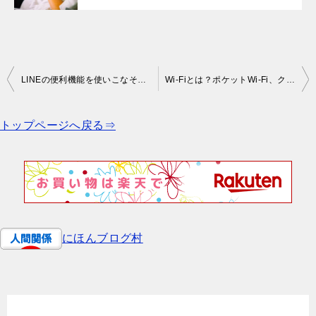
投
LINEの便利機能を使いこなそう！以外に知られていないテクニック
Wi-Fiとは？ポケットWi-Fi、クラウドWi-Fiのメリットデメリット
稿
ナ
トップページへ戻る⇒
ビ
ゲ
ー
シ
ョ
にほんブログ村
ン